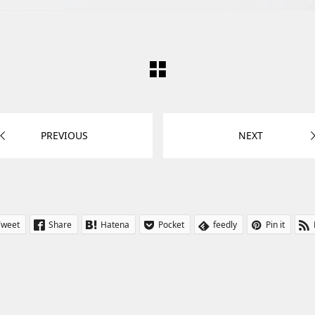
PREVIOUS
NEXT
Tweet
Share
Hatena
Pocket
feedly
Pin it