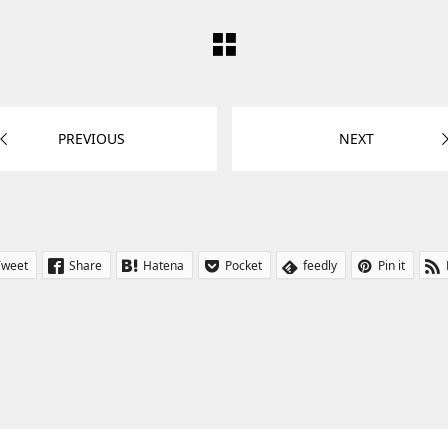
PREVIOUS
NEXT
Tweet
Share
Hatena
Pocket
feedly
Pin it