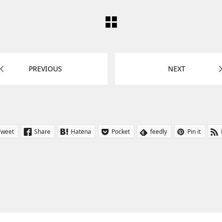
PREVIOUS
NEXT
Tweet
Share
Hatena
Pocket
feedly
Pin it