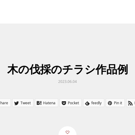
木の伐採のチラシ作品例
2023.06.04
Share
Tweet
Hatena
Pocket
feedly
Pin it