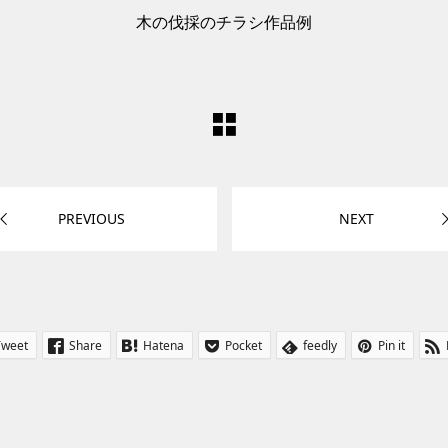
木の伐採のチラシ作品例
PREVIOUS
NEXT
Tweet
Share
Hatena
Pocket
feedly
Pin it